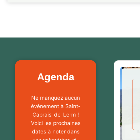
Agenda
Ne manquez aucun
événement à Saint-
Caprais-de-Lerm !
Voici les prochaines
dates à noter dans
vos calendriers ci-