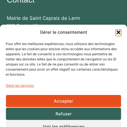
Mairie de Saint Caprais de Lerm
123 Route d'Agen
Gérer le consentement
47270 SAINT CAPRAIS DE LERM
Pour offrir les meilleures expériences, nous utilisons des technologies
Téléphone :
telles que les cookies pour stocker et/ou accéder aux informations des
+33 (0)5 53 99 87 73
appareils. Le fait de consentir à ces technologies nous permettra de
traiter des données telles que le comportement de navigation ou les ID
+33 (0)5 53 95 50 94
uniques sur ce site. Le fait de ne pas consentir ou de retirer son
consentement peut avoir un effet négatif sur certaines caractéristiques
Email : mairie-stcaprais@collectivite47.fr
et fonctions.
Gérer les services
Accepter
Données
Accessibilité
Mentions
Refuser
personnelles
légales
Voir les préférences