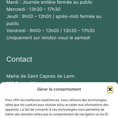
Mardi : Journée entière fermée au public
Mercredi : 13h30 – 17h30
Jeudi : 9h00 – 12h00 / après-midi fermée au
public
Vendredi : 9h00 – 12h00 / 13h30 – 17h30
Uniquement sur rendez-vous le samedi
Contact
Mairie de Saint Caprais de Lerm
123 Route d'Agen
Gérer le consentement
47270 SAINT CAPRAIS DE LERM
Pour offrir les meilleures expériences, nous utilisons des technologies
Téléphone :
telles que les cookies pour stocker et/ou accéder aux informations des
+33 (0)5 53 99 87 73
appareils. Le fait de consentir à ces technologies nous permettra de
traiter des données telles que le comportement de navigation ou les ID
+33 (0)5 53 95 50 94