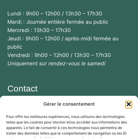
Lundi : 9h00 – 12h00 / 13h30 – 17h30
Mardi : Journée entière fermée au public
Mercredi : 13h30 – 17h30
Jeudi : 9h00 – 12h00 / après-midi fermée au
public
Vendredi : 9h00 – 12h00 / 13h30 – 17h30
Uniquement sur rendez-vous le samedi
Contact
Gérer le consentement
Mairie de Saint Caprais de Lerm
123 Route d'Agen
Pour offrir les meilleures expériences, nous utilisons des technologies
telles que les cookies pour stocker et/ou accéder aux informations des
47270 SAINT CAPRAIS DE LERM
appareils. Le fait de consentir à ces technologies nous permettra de
traiter des données telles que le comportement de navigation ou les ID