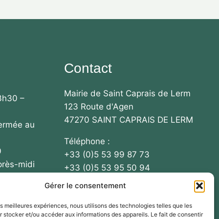
Contact
Mairie de Saint Caprais de Lerm
3h30 –
123 Route d'Agen
47270 SAINT CAPRAIS DE LERM
fermée au
Téléphone :
0
+33 (0)5 53 99 87 73
près-midi
+33 (0)5 53 95 50 94
Gérer le consentement
Email : mairie-
 / 13h30 –
stcaprais@collectivite47.fr
les meilleures expériences, nous utilisons des technologies telles que les
 stocker et/ou accéder aux informations des appareils. Le fait de consentir
ous le