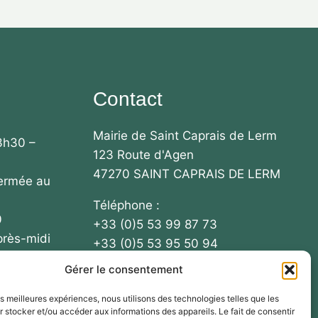
Contact
Mairie de Saint Caprais de Lerm
3h30 –
123 Route d'Agen
47270 SAINT CAPRAIS DE LERM
fermée au
Téléphone :
0
+33 (0)5 53 99 87 73
près-midi
+33 (0)5 53 95 50 94
Gérer le consentement
Email : mairie-
 / 13h30 –
stcaprais@collectivite47.fr
les meilleures expériences, nous utilisons des technologies telles que les
 stocker et/ou accéder aux informations des appareils. Le fait de consentir
ous le