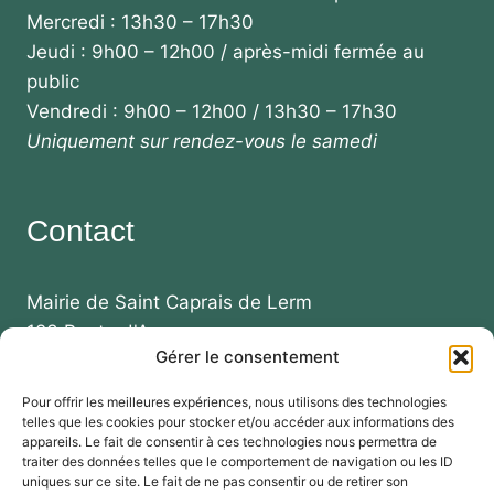
Mercredi : 13h30 – 17h30
Jeudi : 9h00 – 12h00 / après-midi fermée au
public
Vendredi : 9h00 – 12h00 / 13h30 – 17h30
Uniquement sur rendez-vous le samedi
Contact
Mairie de Saint Caprais de Lerm
123 Route d'Agen
Gérer le consentement
47270 SAINT CAPRAIS DE LERM
Pour offrir les meilleures expériences, nous utilisons des technologies
Téléphone :
telles que les cookies pour stocker et/ou accéder aux informations des
+33 (0)5 53 99 87 73
appareils. Le fait de consentir à ces technologies nous permettra de
traiter des données telles que le comportement de navigation ou les ID
+33 (0)5 53 95 50 94
uniques sur ce site. Le fait de ne pas consentir ou de retirer son