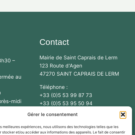
Contact
Mairie de Saint Caprais de Lerm
3h30 –
123 Route d'Agen
47270 SAINT CAPRAIS DE LERM
fermée au
Téléphone :
0
+33 (0)5 53 99 87 73
près-midi
+33 (0)5 53 95 50 94
Gérer le consentement
Email : mairie-
 / 13h30 –
stcaprais@collectivite47.fr
les meilleures expériences, nous utilisons des technologies telles que les
 stocker et/ou accéder aux informations des appareils. Le fait de consentir
ous le