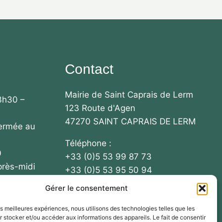
Contact
Mairie de Saint Caprais de Lerm
3h30 –
123 Route d'Agen
47270 SAINT CAPRAIS DE LERM
fermée au
Téléphone :
0
+33 (0)5 53 99 87 73
près-midi
+33 (0)5 53 95 50 94
Gérer le consentement
Email : mairie-
 / 13h30 –
stcaprais@collectivite47.fr
les meilleures expériences, nous utilisons des technologies telles que les
 stocker et/ou accéder aux informations des appareils. Le fait de consentir
ous le