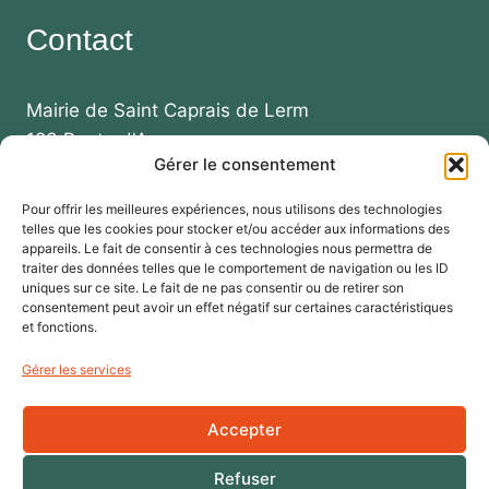
Contact
Mairie de Saint Caprais de Lerm
123 Route d'Agen
Gérer le consentement
47270 SAINT CAPRAIS DE LERM
Pour offrir les meilleures expériences, nous utilisons des technologies
Téléphone :
telles que les cookies pour stocker et/ou accéder aux informations des
+33 (0)5 53 99 87 73
appareils. Le fait de consentir à ces technologies nous permettra de
traiter des données telles que le comportement de navigation ou les ID
+33 (0)5 53 95 50 94
uniques sur ce site. Le fait de ne pas consentir ou de retirer son
consentement peut avoir un effet négatif sur certaines caractéristiques
Email : mairie-stcaprais@collectivite47.fr
et fonctions.
Gérer les services
Accepter
Données
Accessibilité
Mentions
Refuser